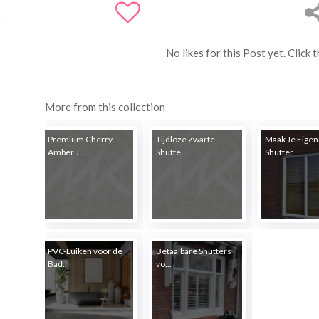
No likes for this Post yet. Click 
More from this collection
Premium Cherry
Tijdloze Zwarte
Maak Je Eigen
Amber J...
Shutte...
Shutter...
PVC-Luiken voor de
Betaalbare Shutters
Bad...
vo...