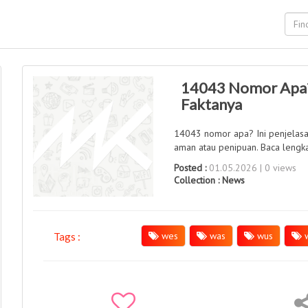
14043 Nomor Apa? 
Faktanya
14043 nomor apa? Ini penjelasan
aman atau penipuan. Baca lengkap
Posted :
01.05.2026 | 0 views
Collection :
News
wes
was
wus
w
Tags :