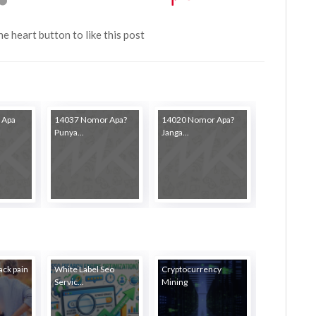
the heart button to like this post
 Apa
14037 Nomor Apa?
14020 Nomor Apa?
Punya...
Janga...
ack pain
White Label Seo
Cryptocurrency
Servic...
Mining