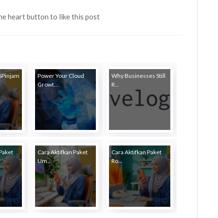
the heart button to like this post
 SPinjam
Power Your Cloud
Why Businesses Still
Growt...
R...
Paket
Cara Aktifkan Paket
Cara Aktifkan Paket
Um...
Ro...