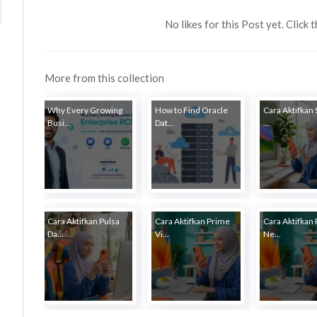
No likes for this Post yet. Click 
More from this collection
Why Every Growing
How to Find Oracle
Cara Aktifkan
Busi...
Dat...
...
Cara Aktifkan Pulsa
Cara Aktifkan Prime
Cara Aktifkan 
Da...
Vi...
Ne...