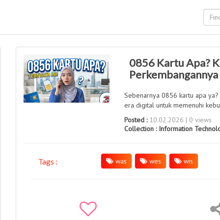
0856 Kartu Apa? Ke
Perkembangannya
Sebenarnya 0856 kartu apa ya? 
era digital untuk memenuhi keb
Posted :
10.02.2026 | 0 views
Collection :
Information Technol
was
wes
wis
Tags :