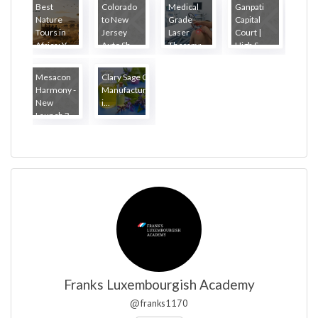
Best
Colorado
Medical
Ganpati
Nature
to New
Grade
Capital
Tours in
Jersey
Laser
Court |
Africa: Y...
Auto Sh...
Therapy:
High S...
W...
Mesacon
Clary Sage Oil
Harmony -
Manufacturers
New
i...
Launch 3...
Franks Luxembourgish Academy
@franks1170