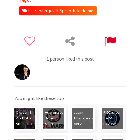
Tags :
Lëtzebuergesch Sproochakademie
1 person liked this post
You might like these too
Oxygen &
Authorized
Japan
FXCruiser
Ventilator
Krom
Pharmacovigilance
EA MT5
Ambulance
Schroder
Servic...
Review:
...
Suppl...
Featu...