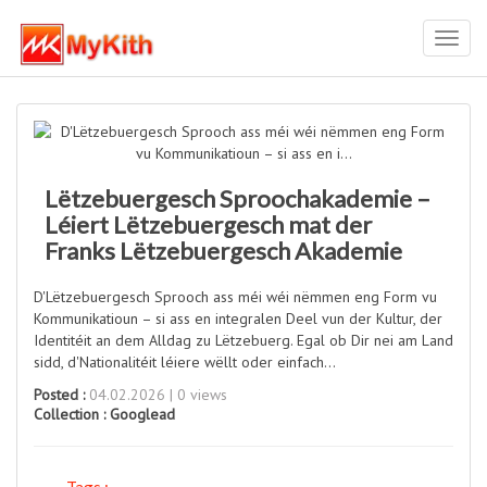
Toggl
navig
Lëtzebuergesch Sproochakademie –
Léiert Lëtzebuergesch mat der
Franks Lëtzebuergesch Akademie
D'Lëtzebuergesch Sprooch ass méi wéi nëmmen eng Form vu
Kommunikatioun – si ass en integralen Deel vun der Kultur, der
Identitéit an dem Alldag zu Lëtzebuerg. Egal ob Dir nei am Land
sidd, d'Nationalitéit léiere wëllt oder einfach...
Posted :
04.02.2026 | 0 views
Collection :
Googlead