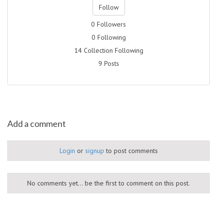
Follow
0 Followers
0 Following
14 Collection Following
9 Posts
Add a comment
Login
or
signup
to post comments
No comments yet... be the first to comment on this post.